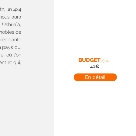
tz, un 4x4
 nous aura
à Ushuaïa,
gnobles de
répidante
n pays qui
e, où l'on
BUDGET
/jour
nt et qui,
41€
En détail