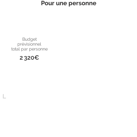
Pour une personne
Budget
Budget réel
prévisionnel
Dépassement
total
total par personne
58€
par personne
2 320€
2 378€
EL