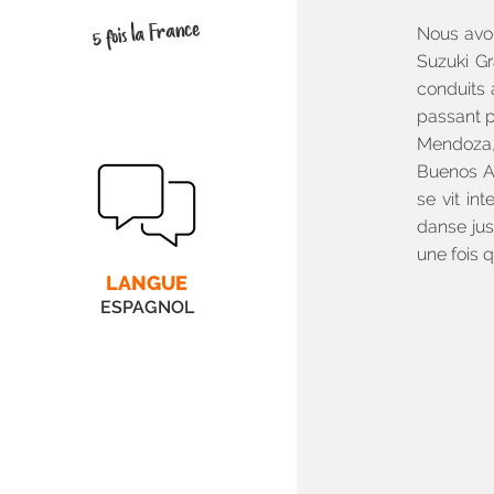
5 fois la France
Nous avon
Suzuki Gr
conduits 
passant p
Mendoza,
Buenos Ai
se vit int
danse jus
une fois 
LANGUE
ESPAGNOL