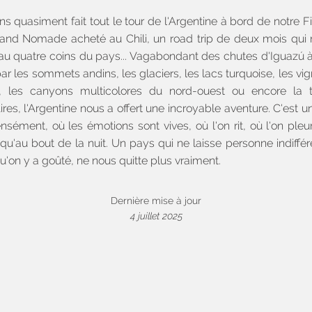
s quasiment fait tout le tour de l'Argentine à bord de notre Fi
and Nomade acheté au Chili, un road trip de deux mois qui
au quatre coins du pays... Vagabondant des chutes d'Iguazú 
ar les sommets andins, les glaciers, les lacs turquoise, les vi
 les canyons multicolores du nord-ouest ou encore la t
res, l'Argentine nous a offert une incroyable aventure. C'est u
ensément, où les émotions sont vives, où l'on rit, où l'on pleur
qu'au bout de la nuit. Un pays qui ne laisse personne indiffére
qu'on y a goûté, ne nous quitte plus vraiment.
Dernière mise à jour
4 juillet 2025