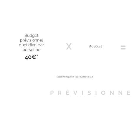
Budget
prévisionnel
=
X
quotidien par
58 jours
personne
40€*
*selon l'enquête
Tourdumondiste
PRÉVISIONN