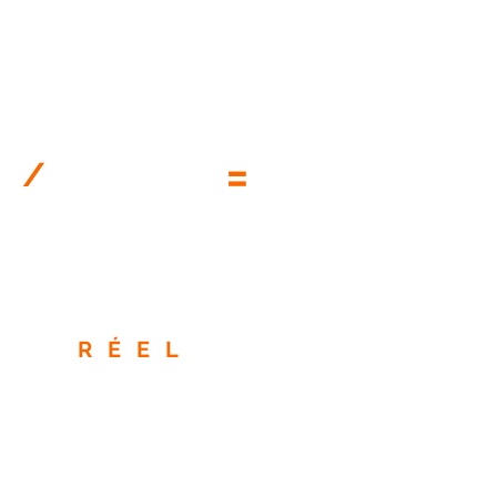
Budget
réel
=
/
quotidien
par
58 jours
personne
41€
RÉEL