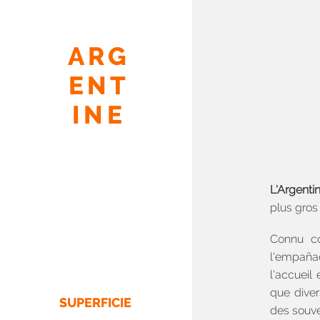
ARG
ENT
INE
L'Argenti
plus gros
Connu c
l'empañad
l'accueil
que diver
SUPERFICIE
des souve