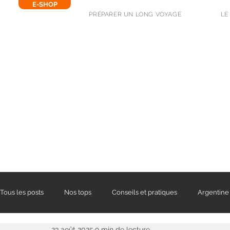
E-SHOP
PRÉPARER UN LONG VOYAGE
LE
SUIVEZ-NOUS !
Tous les posts
Nos tops
Conseils et pratiques
Argentine
23 août 2025
9 min de lecture