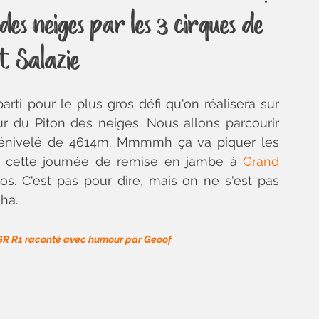
À table !
Aventure
En musique
Amérique du Sud
des neiges par les 3 cirques de
et Salazie
eu plus de nous
Ville
Itinéraire
Photo
rti pour le plus gros défi qu'on réalisera sur 
La Réunion
Norvège
ur du Piton des neiges. Nous allons parcourir 
énivelé de 4614m. Mmmmh ça va piquer les 
it cette journée de remise en jambe à 
Grand 
os. C'est pas pour dire, mais on ne s'est pas 
ha. 
 GR R1 raconté avec humour par Geoof