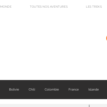
 MONDE
TOUTES NOS AVENTURES
LES TREKS
L'Odyssée des Renards
BLOG DE VOYAGE ET PHOTO
Bolivie
Chili
Colombie
France
Islande