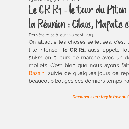
Kirghizistan
Pérou
Rencontre
Carnet de voyage
Le GR R1 - le tour du Piton 
la Réunion : Cilaos, Mafate 
Tout savoir sur
Oups, I did it again
Curiosités
Un p
Dernière mise à jour :
20 sept. 2025
On attaque les choses sérieuses, c'est pa
Meilleurs moments Amérique du Sud
Animal
Équateur
l'île intense : 
le GR R1
, aussi appelé To
56km en 3 jours de marche avec un d
mollets. C'est bien que nous ayons fa
Bassin
, suivie de quelques jours de rep
beaucoup bougés ces derniers temps ha
Découvrez en story le trek du