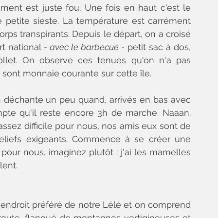
ment est juste fou. Une fois en haut c'est le 
petite sieste. La température est carrément 
orps transpirants. Depuis le départ, on a croisé 
rt national 
- avec le barbecue -
 petit sac à dos, 
llet. On observe ces tenues qu'on n'a pas 
 sont monnaie courante sur cette île. 
 déchante un peu quand, arrivés en bas avec 
pte qu'il reste encore 3h de marche. Naaan. 
sez difficile pour nous, nos amis eux sont de 
s reliefs exigeants. Commence à se créer une 
our nous, imaginez plutôt : j'ai les mamelles 
lent. 
, endroit préféré de notre Lélé et on comprend 
 route, flanqué de montagnes vertigineuses et 