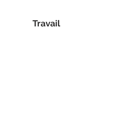
Travail
rupture
impôt
envoi du
préavis