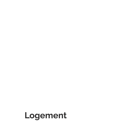
année
sabbatique
démissionner
Logement