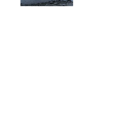
NORVÈGE
Sous un ciel dansant
PÉROU
Au pays des lamas et des Incas