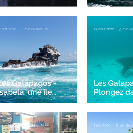
tour, sur S
1 oct. 2020
4 min de lecture
23 août 2020
5 min de
Les Galapagos -
Les Galapa
Isabela, une île
Plongez da
sauvage et préservée
monde à 
du bout du monde
Norte
1 juin 2020
5 min de lecture
1 juin 2020
5 min de l