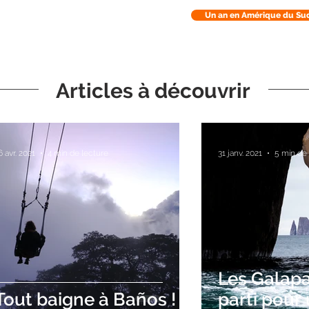
Un an en Amérique du Su
Articles à découvrir
6 avr. 2021
4 min de lecture
31 janv. 2021
5 min de
Les Galapa
Tout baigne à Baños !
parti pour