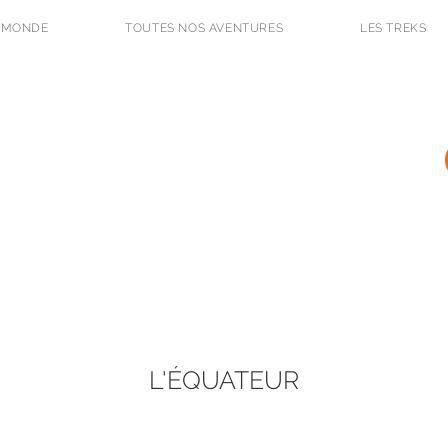
 MONDE
TOUTES NOS AVENTURES
LES TREKS
L'Odyssée des Renards
BLOG DE VOYAGE ET PHOTO
L'ÉQUATEUR