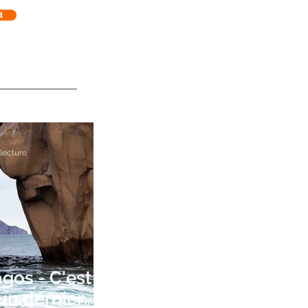
d
 lecture
gos - C'est
 un dernier