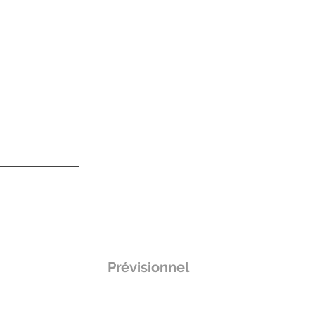
Prévisionnel
el
rsonne
€