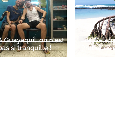
À Guayaquil, on n'est
Les Galapa
pas si tranquille !
Pratiques 