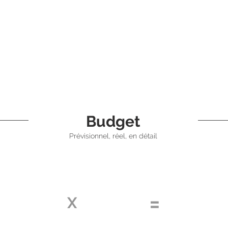
Budget
Prévisionnel, réel, en détail
Budget
Budget
évisionnel
=
prévisionn
X
tidien par
30 jours
total par pe
ersonne
1305
29€*