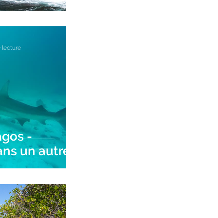
an Cristobal
 lecture
gos -
ns un autre
Seymour
ecture