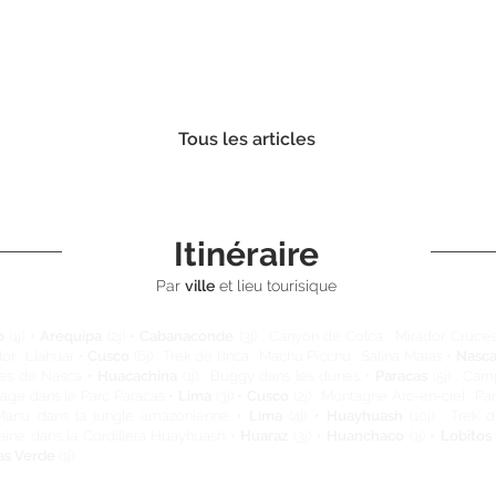
Tous les articles
Itinéraire
Par
ville
et lieu tourisique
o
(1j) •
Arequipa
(2j) •
Cabanaconde
(3j) . Canyon de Colca . Mirador Cruces
or . Llahuar •
Cusco
(6j) . Trek de l'Inca . Machu Picchu . Salina Maras •
Nasc
es de Nasca •
Huacachina
(1j). Buggy dans les dunes •
Paracas
(5j) . Cam
age dans le Parc Paracas •
Lima
(3j) •
Cusco
(2j) . Montagne Arc-en-ciel . P
Manu dans la jungle amazonienne •
Lima
(4j) •
Huayhuash
(10j) . Trek d
ine dans la Cordillera Huayhuash •
Huaraz
(3j) •
Huanchaco
(1j) •
Lobitos
as Verde
(1j)