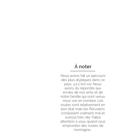
À noter
Nous avons fait un parcours
des plus atypiques dans ce
pays, ça c'est sûr. Nous
avons dû répondre aux
envies de nos amis et de
notre famille qui sont venus
nous voir en nombre. Les
routes sont relativement en
bon état mais les Péruviens
conduisent vraiment mal et
surtout très vite. Faites
attention à vous quand vous
empruntez des routes de
montagne...