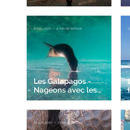
8 nov. 2020
4 min de lecture
3
Les Galapagos -
Nageons avec les
otaries sur Isabela
20 juin 2020
7 min de lecture
1