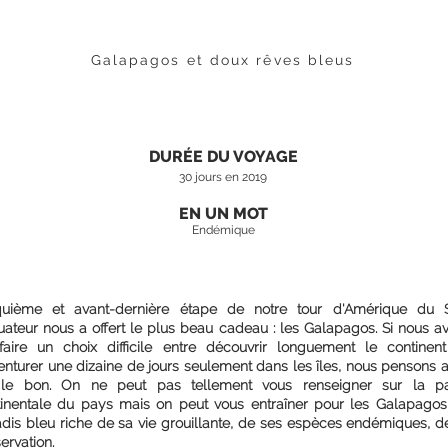
FICHE PAYS
PHOTOS
Galapagos et doux rêves bleus
DURÉE DU VOYAGE
30 jours en 2019
EN UN MOT
Endémique
quième et avant-dernière étape de notre tour d'Amérique du 
uateur nous a offert le plus beau cadeau : les Galapagos. Si nous a
faire un choix difficile entre découvrir longuement le continen
enturer une dizaine de jours seulement dans les îles, nous pensons a
t le bon. On ne peut pas tellement vous renseigner sur la pa
tinentale du pays mais on peut vous entraîner pour les Galapagos
dis bleu riche de sa vie grouillante, de ses espèces endémiques, d
ervation.