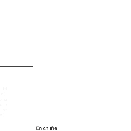
 del
a
(1j) .
ping
arque
'une
(1j) •
En chiffre