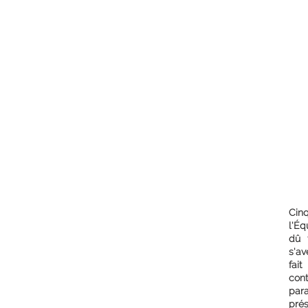
Cin
l'Éq
dû 
s'av
fai
con
para
prés