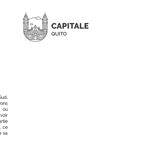
CAPITALE
QUITO
À NOTER
la diversité du pays tant sur le
plan culturel que
géographique
les routes dangereuses ici
plus qu'ailleurs ! En bon état
certes mais les infinis lacets à
Sud,
travers les Andes donnent
vons
des sueurs froides
t ou
les alpagas prennent aussi
voir
les transports en commun,
rtie
voir les taxis
, ce
e sa