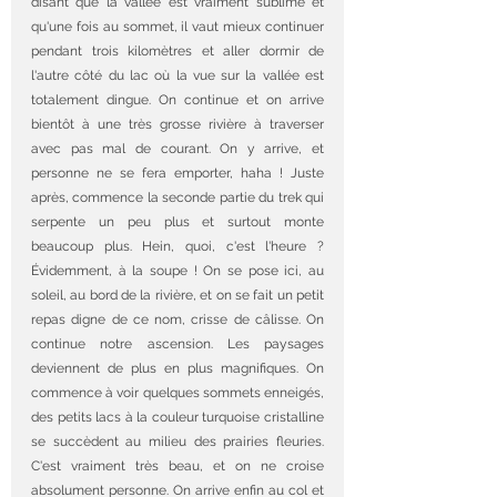
disant que la vallée est vraiment sublime et 
qu'une fois au sommet, il vaut mieux continuer 
pendant trois kilomètres et aller dormir de 
l'autre côté du lac où la vue sur la vallée est 
totalement dingue. On continue et on arrive 
bientôt à une très grosse rivière à traverser 
avec pas mal de courant. On y arrive, et 
personne ne se fera emporter, haha ! Juste 
après, commence la seconde partie du trek qui 
serpente un peu plus et surtout monte 
beaucoup plus. Hein, quoi, c'est l'heure ? 
Évidemment, à la soupe ! On se pose ici, au 
soleil, au bord de la rivière, et on se fait un petit 
repas digne de ce nom, crisse de câlisse. On 
continue notre ascension. Les paysages 
deviennent de plus en plus magnifiques. On 
commence à voir quelques sommets enneigés, 
des petits lacs à la couleur turquoise cristalline 
se succèdent au milieu des prairies fleuries. 
C'est vraiment très beau, et on ne croise 
absolument personne. On arrive enfin au col et 