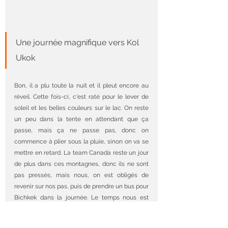
Une journée magnifique vers Kol 
Ukok
Bon, il a plu toute la nuit et il pleut encore au 
réveil. Cette fois-ci, c'est raté pour le lever de 
soleil et les belles couleurs sur le lac. On reste 
un peu dans la tente en attendant que ça 
passe, mais ça ne passe pas, donc on 
commence à plier sous la pluie, sinon on va se 
mettre en retard. La team Canada reste un jour 
de plus dans ces montagnes, donc ils ne sont 
pas pressés, mais nous, on est obligés de 
revenir sur nos pas, puis de prendre un bus pour 
Bichkek dans la journée. Le temps nous est 
compté. Heureusement, au moment de partir, 
la pluie s'arrête enfin. On fait un énorme câlin à 