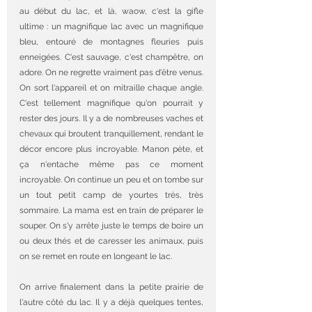
au début du lac, et là, waow, c'est la gifle 
ultime : un magnifique lac avec un magnifique 
bleu, entouré de montagnes fleuries puis 
enneigées. C'est sauvage, c'est champêtre, on 
adore. On ne regrette vraiment pas d'être venus. 
On sort l'appareil et on mitraille chaque angle. 
C'est tellement magnifique qu'on pourrait y 
rester des jours. Il y a de nombreuses vaches et 
chevaux qui broutent tranquillement, rendant le 
décor encore plus incroyable. Manon pète, et 
ça n'entache même pas ce moment 
incroyable. On continue un peu et on tombe sur 
un tout petit camp de yourtes très, très 
sommaire. La mama est en train de préparer le 
souper. On s'y arrête juste le temps de boire un 
ou deux thés et de caresser les animaux, puis 
on se remet en route en longeant le lac.
On arrive finalement dans la petite prairie de 
l'autre côté du lac. Il y a déjà quelques tentes, 