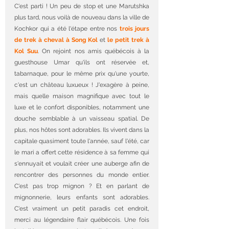
C'est parti ! Un peu de stop et une Marutshka 
plus tard, nous voilà de nouveau dans la ville de 
Kochkor qui a été l'étape entre nos 
trois jours 
de trek à cheval à Song Kol
 et 
le petit trek à 
Kol Suu
. On rejoint nos amis québécois à la 
guesthouse Umar qu'ils ont réservée et, 
tabarnaque, pour le même prix qu'une yourte, 
c'est un château luxueux ! J'exagère à peine, 
mais quelle maison magnifique avec tout le 
luxe et le confort disponibles, notamment une 
douche semblable à un vaisseau spatial. De 
plus, nos hôtes sont adorables. Ils vivent dans la 
capitale quasiment toute l'année, sauf l'été, car 
le mari a offert cette résidence à sa femme qui 
s'ennuyait et voulait créer une auberge afin de 
rencontrer des personnes du monde entier. 
C'est pas trop mignon ? Et en parlant de 
mignonnerie, leurs enfants sont adorables. 
C'est vraiment un petit paradis cet endroit, 
merci au légendaire flair québécois. Une fois 