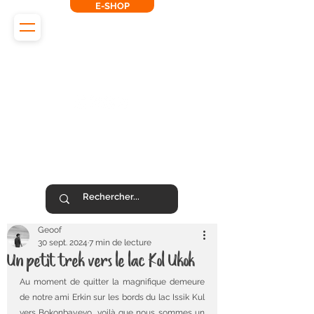
E-SHOP
L'Odyssée des Renards
SUIVEZ-NOUS !
Geoof
30 sept. 2024
7 min de lecture
Un petit trek vers le lac Kol Ukok
Au moment de quitter la magnifique demeure 
de notre ami Erkin sur les bords du lac Issik Kul 
vers Bokonbayevo, voilà que nous sommes un 