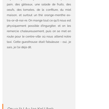
pain, des gâteaux, une salade de fruits, des 
oeufs, des tomates, de la confiture, du miel 
maison, et surtout un thé orange-menthe ex-
tra-or-di-nai-re. On mange tout ce qu'il nous est 
physiquement possible d'ingurgiter, et on les 
remercie chaleureusement, puis on se met en 
route pour le centre-ville où nous attend notre 
taxi. Cette guesthouse était fabuleuse - oui, je 
sais, je l'ai déjà dit.
On va là ! Au lac Kol Ukok