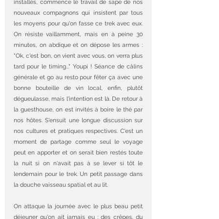
installés, commence le travail de sape de nos 
nouveaux compagnons qui insistent par tous 
les moyens pour qu'on fasse ce trek avec eux. 
On résiste vaillamment, mais en à peine 30 
minutes, on abdique et on dépose les armes : 
"Ok, c'est bon, on vient avec vous, on verra plus 
tard pour le timing..." Youpi ! Séance de câlins 
générale et go au resto pour fêter ça avec une 
bonne bouteille de vin local, enfin, plutôt 
dégueulasse, mais l'intention est là. De retour à 
la guesthouse, on est invités à boire le thé par 
nos hôtes. S'ensuit une longue discussion sur 
nos cultures et pratiques respectives. C'est un 
moment de partage comme seul le voyage 
peut en apporter et on serait bien restés toute 
la nuit si on n'avait pas à se lever si tôt le 
lendemain pour le trek. Un petit passage dans 
la douche vaisseau spatial et au lit.
On attaque la journée avec le plus beau petit 
déjeuner qu'on ait jamais eu : des crêpes, du 