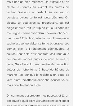
mais rien de bien méchant. On s'installe et on 
plante les tentes en évitant les crottes de 
vache... D'ailleurs, en parlant des vaches, on 
constate qu'une tente est toute déchirée. On 
discute un peu avec sa propriétaire, qui est 
belge et qui a fait un trip de 20 jours dans les 
montagnes, seule avec deux chevaux (chapeau 
bas, bravo). Enfin bref, elle nous explique qu'une 
vache est venue visiter sa tente et qu'avec ses 
cornes, elle l'a littéralement déchiquetée, la 
pauvre. Tout cela n'est pas très rassurant vu le 
nombre de vaches autour de nous. Ni une ni 
deux, Geoof établit une barrière de protection 
autour de notre tente à base de bâtons de 
marche. Pas sûr qu'elle résiste à un coup de 
vent, alors une attaque de vache, pensez-vous... 
mais bon, l'intention est là.
On commence à préparer nos popotes et là, on 
découvre à quel point les Canadiens sont super 
bien équipés et nettement en avance sur nous. 