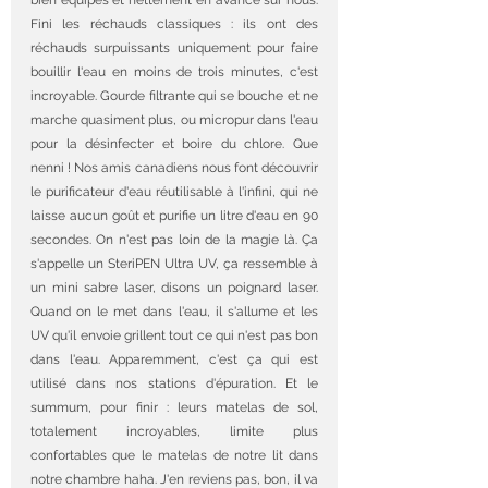
Fini les réchauds classiques : ils ont des 
réchauds surpuissants uniquement pour faire 
bouillir l'eau en moins de trois minutes, c'est 
incroyable. Gourde filtrante qui se bouche et ne 
marche quasiment plus, ou micropur dans l'eau 
pour la désinfecter et boire du chlore. Que 
nenni ! Nos amis canadiens nous font découvrir 
le purificateur d'eau réutilisable à l'infini, qui ne 
laisse aucun goût et purifie un litre d'eau en 90 
secondes. On n'est pas loin de la magie là. Ça 
s'appelle un SteriPEN Ultra UV, ça ressemble à 
un mini sabre laser, disons un poignard laser. 
Quand on le met dans l'eau, il s'allume et les 
UV qu'il envoie grillent tout ce qui n'est pas bon 
dans l'eau. Apparemment, c'est ça qui est 
utilisé dans nos stations d'épuration. Et le 
summum, pour finir : leurs matelas de sol, 
totalement incroyables, limite plus 
confortables que le matelas de notre lit dans 
notre chambre haha. J'en reviens pas, bon, il va 