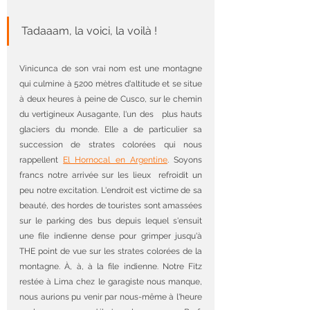
Tadaaam, la voici, la voilà !
Vinicunca de son vrai nom est une montagne 
qui culmine à 
5200 mètres d'altitude et se situe 
à deux heures à peine de Cusco,
 sur le chemin 
du vertigineux Ausagante, l'un des   plus hauts 
glaciers 
du monde. Elle a de particulier sa 
succession de strates colorées qui nous 
rappellent 
El Hornocal en Argentine
. Soyons 
francs notre arrivée sur les lieux  refroidit un 
peu notre excitation. L'endroit est victime de sa 
beauté, des hordes de touristes sont amassées 
sur le parking des bus depuis lequel s'ensuit 
une file indienne dense pour grimper jusqu'à 
THE point de vue sur les strates colorées de la 
montagne. À, à, à la file indienne. 
Notre Fitz 
restée à Lima chez le garagiste nous manque, 
nous aurions pu venir par nous-même à l'heure 