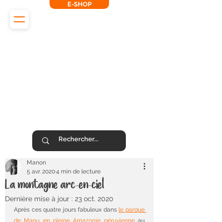
E-SHOP
L'Odyssée des Renards
SUIVEZ-NOUS !
Manon
5 avr. 2020
4 min de lecture
La montagne arc-en-ciel
Dernière mise à jour :
23 oct. 2020
Après ces quatre jours fabuleux dans 
le parque 
de Manu en pleine Amazonie péruvienne
 au 