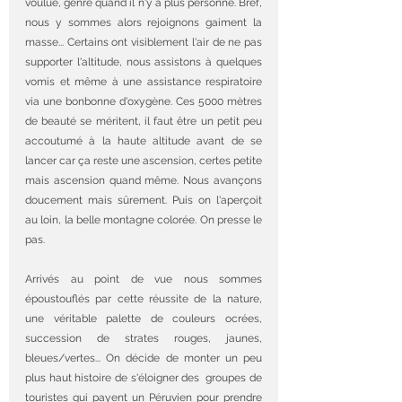
voulue, genre quand il n'y a plus personne. Bref, 
n
ous y sommes alors rejoignons gaiment la 
masse... Certains ont visiblement l'air de ne pas 
supporter l'altitude, nous assistons à quelques 
vomis et même à une assistance respiratoire 
via une bonbonne d'oxygène. Ces 5000 mètres 
de beauté se méritent, il faut être un petit peu 
accoutumé à la haute altitude avant de se 
lancer car ça reste une ascension, certes petite 
mais ascension quand même. Nous avançons 
doucement mais sûrement. Puis on l'aperçoit  
au loin, la belle montagne colorée. On presse le 
pas.
Arrivés au point de vue nous sommes 
époustouflés par cette réussite de la nature, 
une véritable palette de couleurs ocrées, 
succession de strates rouges, jaunes, 
bleues/vertes... On décide de monter un peu 
plus haut histoire de s'éloigner des  groupes de 
touristes qui payent un Péruvien pour prendre 