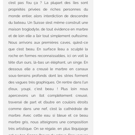
c’est pas fou ça ? La plupart des îles sont 
propriétés privées de riches personnes du 
monde entier, alors interdiction de descendre 
du bateau. Un Suisse s’est même construit une 
maison troglodyte, de tout évidence en marbre 
et de loin elle a l’air tout simplement oufissime. 
Nous arrivons aux premières caves, qu’est-ce 
que c’est beau. En surface l’eau a sculpté la 
roche en formes reconnaissables, ici on voit la 
tête d’un ours, là-bas un éléphant, un singe. En 
dessous elle a creusé le marbre en canaux 
sous-terrains profonds dont les stries forment 
des vagues très graphiques. On rentre dans l'un 
d'eux, youpi, c'est beau ! Plus loin nous 
apercevons un îlot complètement creusé, 
traversé de part et d’autre en couloirs étroits 
comme dans une nef, c’est la cathédrale de 
marbre. Avec cette eau si bleue et ce beau 
marbre gris, nous atteignons une composition 
très artistique. On se régale, en plus l’équipage 