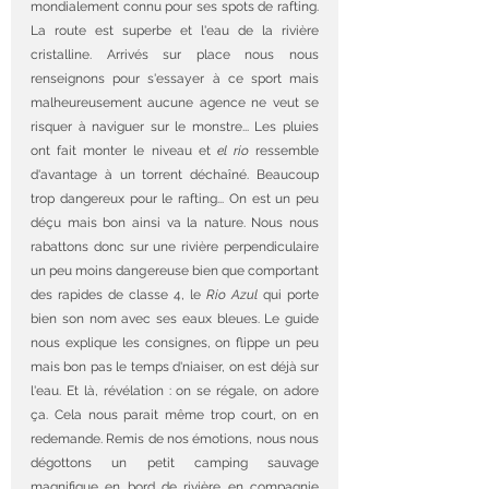
mondialement connu pour ses spots de rafting. 
La route est superbe et l'eau de la rivière 
cristalline. Arrivés sur place nous nous 
renseignons pour s'essayer à ce sport mais 
malheureusement aucune agence ne veut se 
risquer à naviguer sur le monstre... Les pluies 
ont fait monter le niveau et 
el rio
 ressemble  
d'avantage à un torrent déchaîné. Beaucoup 
trop dangereux pour le rafting... On est un peu 
déçu mais bon ainsi va la nature. Nous nous 
rabattons donc sur une rivière perpendiculaire 
un peu moins dangereuse bien que comportant 
des rapides de classe 4, le 
Rio Azul
 qui porte 
bien son nom avec ses eaux bleues. Le guide 
nous explique les consignes, on flippe un peu 
mais bon pas le temps d'niaiser, on est déjà sur 
l'eau. Et là, révélation : on se régale, on adore 
ça. Cela nous parait même trop court, on en 
redemande. Remis de nos émotions, nous nous 
dégottons un petit camping sauvage 
magnifique en bord de rivière en compagnie 