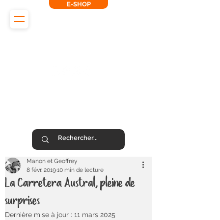
E-SHOP
L'Odyssée des Renards
SUIVEZ-NOUS !
Manon et Geoffrey
8 févr. 2019
10 min de lecture
La Carretera Austral, pleine de
surprises
Dernière mise à jour :
11 mars 2025