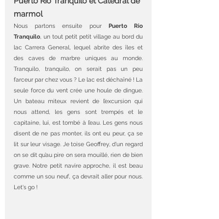
Puerto Rio Tranquilo et Catedral de 
marmol
Nous partons ensuite pour 
Puerto Rio 
Tranquilo
, un tout petit petit village au bord du 
lac Carrera General, lequel abrite des îles et 
des caves de marbre uniques au monde. 
Tranquilo, tranquilo, on serait pas un peu 
farceur par chez vous ? Le lac est déchaîné ! La 
seule force du vent crée une houle de dingue. 
Un bateau miteux revient de l’excursion qui 
nous attend, les gens sont trempés et le 
capitaine, lui, est tombé à l’eau. Les gens nous 
disent de ne pas monter, ils ont eu peur, ça se 
lit sur leur visage. Je toise Geoffrey, d'un regard 
on se dit qu’au pire on sera mouillé, rien de bien 
grave. Notre petit navire approche, il est beau 
comme un sou neuf, ça devrait aller pour nous. 
Let's go !