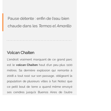
Pause détente : enfin de l'eau bien 
chaude dans les 
Termas el Amarillo
Volcan Chaiten
L'endroit vraiment marquant de ce grand parc 
est le 
volcan Chaiten
 haut d'un peu plus 1100 
mètres. Sa dernière explosion qui remonte à 
2008 a tout rasé sur son passage, obligeant la 
population de plusieurs villes à fuir. Notez que 
ce petit bout de terre a quand même envoyé 
ses cendres jusqu'à Buenos Aires de l'autre 
coté du continent. C'est un volcan que les 
locaux pensaient éteint, sa précédente 
éruption datant d'il y a 200 à 300 ans... Vous 