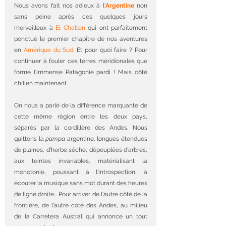
Nous avons fait nos adieux à l'
Argentine
 non 
sans peine après ces quelques jours 
merveilleux à 
El Chalten
 qui ont parfaitement 
ponctué le premier chapitre de nos aventures 
en 
Amérique du Sud
. Et pour quoi faire ? Pour 
continuer à fouler ces terres méridionales que 
forme l'immense Patagonie pardi ! Mais côté 
chilien maintenant.
On nous a parlé de la différence marquante de 
cette même région entre les deux pays, 
séparés par la cordillère des Andes. Nous 
quittons la 
pampa
 argentine, longues étendues 
de plaines, d'herbe sèche, dépeuplées d'arbres, 
aux teintes invariables, matérialisant la 
monotonie, poussant à l'introspection, à 
écouter la musique sans mot durant des heures 
de ligne droite... Pour arriver de l'autre côté de la 
frontière, de l'autre côté des Andes, au milieu 
de la Carretera Austral qui annonce un tout 