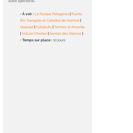
autre spectacle...
• À voir : 
Le Parque Patagonia
|
Puerto 
Rio Tranquilo et Catedral de marmol
|
Queulat
| 
Futaleufu
|
Termas el Amarillo
|
Volcan Chaiten
|
Sentier des Alerces
|
• Temps sur place :
 10 jours