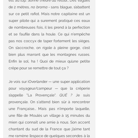
est au top. Sonne l’heure du retour… Des vagues 
de 2 mètres, 
no broma 
- sans blague, s’abattent 
sur ce petit rafiot. Mais notre capitaine est un 
super pilote qui a surement pratiqué ces eaux 
de nombreuses fois, il les prend à la perfection 
et se faufile dans la houle. Ce qui n'empêche 
pas nos coccyx de taper fortement les sièges. 
On s’accroche, on rigole à pleine gorge, c’est 
bien plus marrant que les montagnes russes. 
Enfin le sol, ha ! Quoi de mieux qu’une petite 
crêpe pour se remettre de tout ça ?
Je vois sur iOverlander — une super application 
pour voyageur/campeur — que la crêperie 
s’appelle "La Provençale". 
QUÉ ?
 Je suis 
provençale. On s'attend bien sûr à rencontrer 
une Française... Mais pas n'importe laquelle,  
une fille de Moulès un village à 15 minutes du 
mien qui connaît une amie à nous. Son accent 
chantant du sud de la France que j’aime tant 
me ramène l’espace de quelques secondes à la 