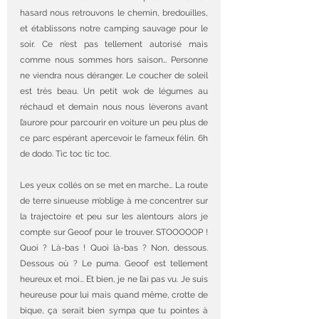
hasard nous retrouvons le chemin, bredouilles, 
et établissons notre camping sauvage pour le 
soir. Ce n’est pas tellement autorisé mais 
comme nous sommes hors saison… Personne 
ne viendra nous déranger. Le coucher de soleil 
est très beau. Un petit wok de légumes au 
réchaud et demain nous nous lèverons avant 
l’aurore pour parcourir en voiture un peu plus de 
ce parc espérant apercevoir le fameux félin. 6h 
de dodo. Tic toc tic toc.
Les yeux collés on se met en marche… La route 
de terre sinueuse m’oblige à me concentrer sur 
la trajectoire et peu sur les alentours alors je 
compte sur Geoof pour le trouver. STOOOOOP ! 
Quoi ? Là-bas ! Quoi là-bas ? Non, dessous. 
Dessous où ? Le puma. Geoof est tellement 
heureux et moi... Et bien, je ne l’ai pas vu. Je suis 
heureuse pour lui mais quand même, crotte de 
bique, ça serait bien sympa que tu pointes à 