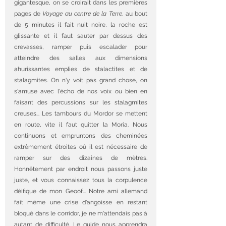
gigantesque, on se croirait dans les premières 
pages de 
Voyage au centre de la Terre
, au bout 
de 5 minutes il fait nuit noire, la roche est 
glissante et il faut sauter par dessus des 
crevasses, ramper puis escalader pour 
atteindre des salles aux dimensions 
ahurissantes emplies de stalactites et de 
stalagmites. On n'y voit pas grand chose, on 
s'amuse avec l'écho de nos voix ou bien en 
faisant des percussions sur les stalagmites 
creuses... Les tambours du Mordor se mettent 
en route, vite il faut quitter la Moria. Nous 
continuons et empruntons des cheminées 
extrêmement étroites où il est nécessaire de 
ramper sur des dizaines de mètres. 
Honnêtement par endroit nous passons juste 
juste, et vous connaissez tous la corpulence 
déifique de mon Geoof... Notre ami allemand 
fait même une crise d'angoisse en restant 
bloqué dans le corridor, je ne m'attendais pas à 
autant de difficulté. Le guide nous apprendra 