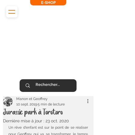
E-SHOP
L'Odyssée des Renards
SUIVEZ-NOUS !
Manon et Geoffrey
10 sept. 2019
5 min de lecture
Jurassic park à Torotoro
Dernière mise à jour :
23 oct. 2020
Un rêve d'enfant est sur le point de se réaliser 
pour Geoffrey qui va se transformer, le temps 