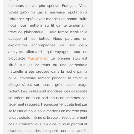
honneurs et au prix spécial Français. Vous 
voyez qu'on n'a pas si mauvaise réputation à 
l'étranger. Après avoir mangé une bonne truite 
nous nous mettons au lit car le lendemain, 
trêve de plaisanterie, il sera temps d'enfiler le 
casque et les bottes. Nous partirons en 
exploration accompagnés de nos deux 
acolytes allemands qui voyagent eux en 
bicyclette 
#grosmollet
. Le premier stop est 
situé sur les hauteurs où une cathédrale 
naturelle a été creusée dans la roche par la 
pluie. Malheureusement pendant le trajet le 
déluge s'abat sur nous : grêle, pluie, orage 
violent. Les routes sont inondées, des cascades 
se créent de toute part, nous ne sommes pas 
tellement rassurés. Heureusement cela finit par 
se tasser et nous nous mettons en marche pour 
la cathédrale même si le soleil n'est clairement 
pas au rendez-vous, il y a de la boue partout et 
d'autres cascades bloquent certains accès 