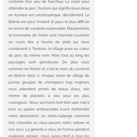
contents d'un peu de fraicheur. La route pour 
atteindre le parc Torotoro qui signifie 
boue-boue
en Aymara est catastrophique, décidément. La 
Bolivie est pour l'instant le pays le plus difficile 
en terme de conduite automobile. Éboulements 
et traversées de rivière sont monnaie courante 
au cours des 4 heures de piste qui nous 
conduisent à Torotoro, le village posé au coeur 
du parc du même nom. Mais tout au long les 
paysages sont grandioses. De plus nous 
sommes en février et c'est le mois du carnaval 
en Bolivie donc à chaque sortie de village de 
jeunes groupes de chenapans trop mignons 
nous attendent armés de seaux d'eau, voir 
même de pistolets à eau pour les plus 
courageux... Nous survivons tant bien que mal à 
trois ou quatre embuscades avant d'atteindre 
notre destination, un hôtel/auberge vraiment 
très chouette où nous posons notre voiture et 
nos sacs. La gérante a vécu en France pendant 
quelques années, nous avons droit à tous les 