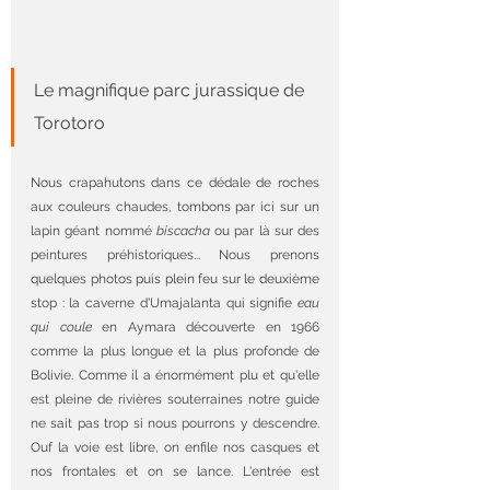
Le magnifique parc jurassique de 
Torotoro
Nous crapahutons dans ce dédale de roches 
aux couleurs chaudes, tombons par ici sur un 
lapin géant nommé 
biscacha 
ou par là sur des 
peintures préhistoriques... Nous prenons 
quelques photos puis plein feu sur le deuxième 
stop : la caverne d'Umajalanta qui signifie 
eau 
qui coule
 en Aymara découverte en 1966 
comme la plus longue et la plus profonde de 
Bolivie. Comme il a énormément plu et qu'elle 
est pleine de rivières souterraines notre guide 
ne sait pas trop si nous pourrons y descendre. 
Ouf la voie est libre, on enfile nos casques et 
nos frontales et on se lance. L'entrée est 