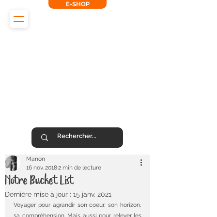
E-SHOP
L'Odyssée des Renards
SUIVEZ-NOUS !
Manon
16 nov. 2018
2 min de lecture
Notre Bucket List
Dernière mise à jour :
15 janv. 2021
Voyager pour agrandir son coeur, son horizon, 
sa compréhension. Mais aussi pour relever les 