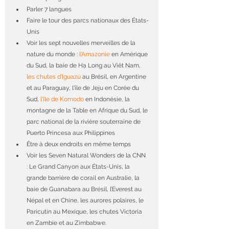
Parler 7 langues
Faire le tour des parcs nationaux des États-
Unis
Voir les sept nouvelles merveilles de la 
nature du monde : 
l'Amazonie
 en Amérique 
du Sud, la baie de Hạ Long au Viêt Nam, 
les chutes d'Iguazú
 au Brésil, en Argentine 
et au Paraguay, l'île de Jeju en Corée du 
Sud, 
l'île de Komodo
 en Indonésie, la 
montagne de la Table en Afrique du Sud, le 
parc national de la rivière souterraine de 
Puerto Princesa aux Philippines
Être à deux endroits en même temps
Voir les Seven Natural Wonders de la CNN 
: Le Grand Canyon aux États-Unis, la 
grande barrière de corail en Australie, la 
baie de Guanabara au Brésil, l’Everest au 
Népal et en Chine, les aurores polaires, le 
Paricutín au Mexique, les chutes Victoria 
en Zambie et au Zimbabwe.