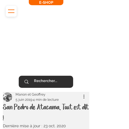
E-SHOP
L'Odyssée des Renards
SUIVEZ-NOUS !
Manon et Geoffrey
5 juin 2019
4 min de lecture
San Pedro de Atacama. Tout est dit
!
Dernière mise à jour :
23 oct. 2020