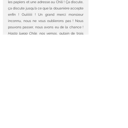
les papiers et une adresse au Chili ! Ça discute, 
ça discute jusqu'à ce que la douanière accepte 
enfin ! Ouiiiiiii ! Un grand merci monsieur 
inconnu, nous ne vous oublierons pas ! Nous 
pouvons passer, nous avons eu de la chance ! 
Hasta luego Chile, nos vemos
, putain de trois 
mois de folie sur ton territoire !! Bolivie nous 
voici...
From San Pedro de Atacama with love.