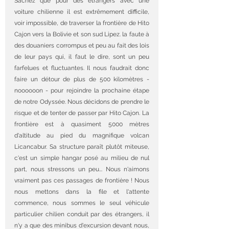
Sachez que pour des étrangers avec une 
voiture chilienne il est extrêmement difficile, 
voir impossible, de traverser la frontière de Hito 
Cajon vers la Bolivie et son sud Lipez. la faute à 
des douaniers corrompus et peu au fait des lois 
de leur pays qui, il faut le dire, sont un peu 
farfelues et fluctuantes. Il nous faudrait donc 
faire un détour de plus de 500 kilomètres - 
noooooon - pour rejoindre la prochaine étape 
de notre Odyssée. Nous décidons de prendre le 
risque et de tenter de passer par Hito Cajon. La 
frontière est à quasiment 5000 mètres 
d'altitude au pied du magnifique volcan 
Licancabur. Sa structure paraît plutôt miteuse, 
c'est un simple hangar posé au milieu de nul 
part, nous stressons un peu... Nous n'aimons 
vraiment pas ces passages de frontière ! Nous 
nous mettons dans la file et l'attente 
commence, nous sommes le seul véhicule 
particulier chilien conduit par des étrangers, il 
n'y a que des minibus d'excursion devant nous, 