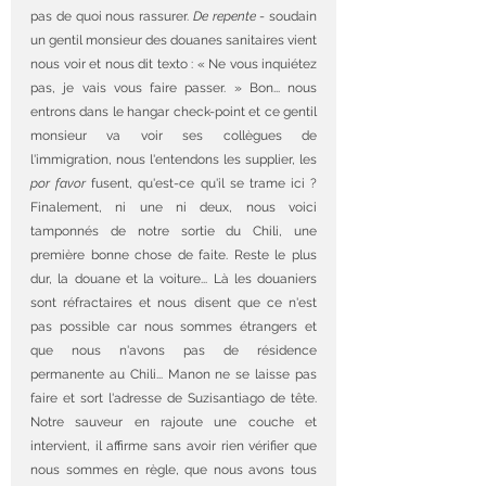
pas de quoi nous rassurer. 
De repente
 - soudain 
un gentil monsieur des douanes sanitaires vient 
nous voir et nous dit texto : « Ne vous inquiétez 
pas, je vais vous faire passer. » Bon... nous 
entrons dans le hangar check-point et ce gentil 
monsieur va voir ses collègues de 
l'immigration, nous l'entendons les supplier, les 
por favor
 fusent, qu'est-ce qu'il se trame ici ? 
Finalement, ni une ni deux, nous voici 
tamponnés de notre sortie du Chili, une 
première bonne chose de faite. Reste le plus 
dur, la douane et la voiture... Là les douaniers 
sont réfractaires et nous disent que ce n'est 
pas possible car nous sommes étrangers et 
que nous n'avons pas de résidence 
permanente au Chili... Manon ne se laisse pas 
faire et sort l'adresse de Suzisantiago de tête. 
Notre sauveur en rajoute une couche et 
intervient, il affirme sans avoir rien vérifier que 
nous sommes en règle, que nous avons tous 