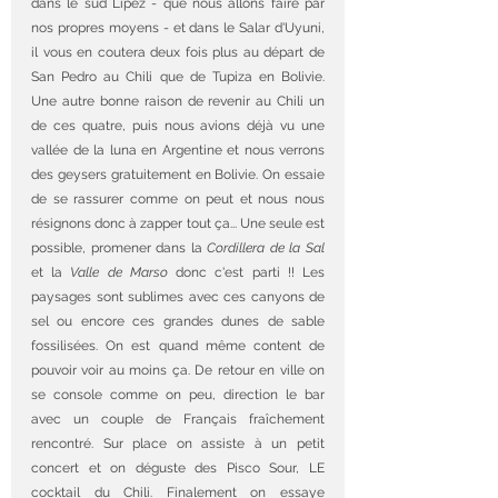
dans le sud Lipez - que nous allons faire par 
nos propres moyens - et dans le Salar d'Uyuni, 
il vous en coutera deux fois plus au départ de 
San Pedro au Chili que de Tupiza en Bolivie. 
Une autre bonne raison de revenir au Chili un 
de ces quatre, puis nous avions déjà vu une 
vallée de la luna en Argentine et nous verrons 
des geysers gratuitement en Bolivie. On essaie 
de se rassurer comme on peut et nous nous 
résignons donc à zapper tout ça... Une seule est 
possible, promener dans la 
Cordillera de la Sal
et la 
Valle de Marso
 donc c'est parti !! Les 
paysages sont sublimes avec ces canyons de 
sel ou encore ces grandes dunes de sable 
fossilisées. On est quand même content de 
pouvoir voir au moins ça. De retour en ville on 
se console comme on peu, direction le bar 
avec un couple de Français fraîchement 
rencontré. Sur place on assiste à un petit 
concert et on déguste des Pisco Sour, LE 
cocktail du Chili. Finalement on essaye 