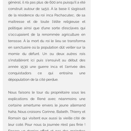
général, il n’a pas plus de 600 ans puisqu'il a été 
construit autour de 1450. À la base il s’agissait 
de la résidence du roi inca Pachacutec, de sa 
maîtresse et de toute l'élite religieuse et 
politique ainsi que d'une sorte d'esclaves qui 
s'occupaient de la renommée agriculture en 
terrasse. À la mort du roi le lieu se transforma 
en sanctuaire où la population dût veiller sur la 
momie du défunt. Un ou deux autres rois 
s'installèrent ici puis s'ensuivit au début des 
année 1530 une guerre inca et l'arrivée des 
conquistadors ce qui entraîna une 
dépopulation de la cité perdue. 
Nous faisons le tour du propriétaire sous les 
explications de René avec néanmoins une 
certaine amertume envers le jeune allemand 
haha. Nous croisons Corinne, Babeth, Thierry et 
Romain qui visitent eux aussi la vieille cité de 
leur coté. Pour nous la journée n’est pas finie ! 