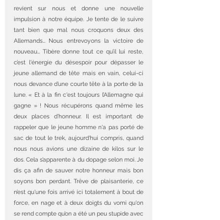
revient sur nous et donne une nouvelle 
impulsion à notre équipe. Je tente de le suivre 
tant bien que mal nous croquons deux des 
Allemands… Nous entrevoyons la victoire de 
nouveau… Tibère donne tout ce qu’il lui reste, 
c’est l'énergie du désespoir pour dépasser le 
jeune allemand de tête mais en vain, celui-ci 
nous devance d’une courte tête à la porte de la 
lune. « Et à la fin c'est toujours l’Allemagne qui 
gagne » ! Nous récupérons quand même les 
deux places d’honneur. Il est important de 
rappeler que le jeune homme n'a pas porté de 
sac de tout le trek, aujourd'hui compris, quand 
nous nous avions une dizaine de kilos sur le 
dos. Cela s’apparente à du dopage selon moi. Je 
dis ça afin de sauver notre honneur mais bon 
soyons bon perdant. Trêve de plaisanterie, ce 
n’est qu'une fois arrivé ici totalement à bout de 
force, en nage et à deux doigts du vomi qu'on 
se rend compte qu’on a été un peu stupide avec 