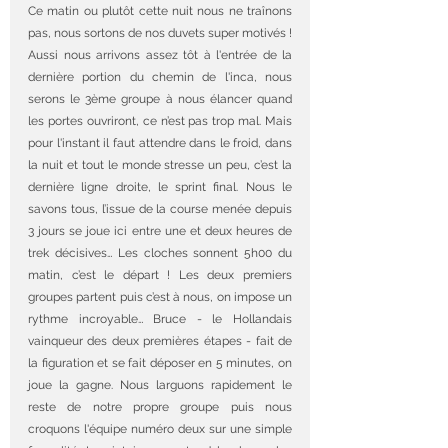
Ce matin ou plutôt cette nuit nous ne traînons 
pas, nous sortons de nos duvets super motivés ! 
Aussi nous arrivons assez tôt à l'entrée de la 
dernière portion du chemin de l'inca, nous 
serons le 3ème groupe à nous élancer quand 
les portes ouvriront, ce n’est pas trop mal. Mais 
pour l'instant il faut attendre dans le froid, dans 
la nuit et tout le monde stresse un peu, c’est la 
dernière ligne droite, le sprint final. Nous le 
savons tous, l’issue de la course menée depuis 
3 jours se joue ici entre une et deux heures de 
trek décisives… Les cloches sonnent 5h00 du 
matin, c’est le départ ! Les deux premiers 
groupes partent puis c’est à nous, on impose un 
rythme incroyable… Bruce - le Hollandais 
vainqueur des deux premières étapes - fait de 
la figuration et se fait déposer en 5 minutes, on 
joue la gagne. Nous larguons rapidement le 
reste de notre propre groupe puis nous 
croquons l'équipe numéro deux sur une simple 