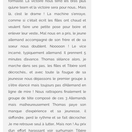
formalité. La victoire nous tend les bras plus 
qu’une team et la victoire sera pour nous… Mais 
là, c’est le drame ! La machine s'enraye, 
comme si c'était écrit les filles ont chaud et 
veulent faire une petite pose pour boire et 
enlever leur veste… Mal nous en a pris, le jeune 
allemand accompagné de son frère et de sa 
soeur nous doublent. Nooooon ! Le vice 
incarné, typiquement allemand. Il prennent 5 
minutes d’avance. Thomas s’élance alors, je 
marche dans ses pas, les filles et Tibère sont 
décrochés… et avec toute la fougue de sa 
jeunesse nous dépassons le premier groupe à 
s'être élancé mais toujours pas d’Allemand en 
ligne de mire ! Nous rattrapons finalement le 
groupe de tête composé de ces 3 Allemands 
mais malheureusement Thomas paye son 
manque d'expérience et sa jeunesse, il 
s’effondre, perd le rythme et se fait décrocher. 
Je me retrouve seul à lutter... Mais non ! Au prix 
d’un effort harassant voir surhumain Tibère 