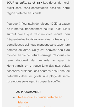
JOUR 11 
suite
, 12 et 13 • 
Les fjords du nord-
ouest sont, sans contestation possible, notre 
région préférée en Islande.
Pourquoi ? Pour plein de raisons ! Déjà, à cause 
de la météo… franchement pourrie 
- hihi !
 Mais 
surtout parce que c’est un coin reculé, peu 
fréquenté des touristes avec des routes un plus 
compliquées qui nous plongent dans l'aventure 
comme on aime. On y est souvent seuls au 
monde, en pleine nature sauvage. C’est aussi la 
terre d’accueil des renards arctiques à 
Hornstrandir, on y trouve l’une des plus belles 
cascades d’Islande, des sources d’eau chaude 
naturelles dans les fjords, une plage de sable 
rose et des paysages à couper le souffle...
AU PROGRAMME :
Notre source chaude préférée en 
Islande