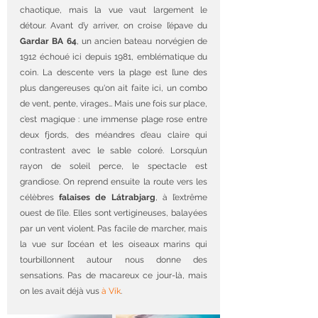
chaotique, mais la vue vaut largement le 
détour. Avant d’y arriver, on croise l’épave du 
Gardar BA 64
, un ancien bateau norvégien de 
1912 échoué ici depuis 1981, emblématique du 
coin. La descente vers la plage est l’une des 
plus dangereuses qu'on ait faite ici, un combo 
de vent, pente, virages… Mais une fois sur place, 
c’est magique : une immense plage rose entre 
deux fjords, des méandres d’eau claire qui 
contrastent avec le sable coloré. Lorsqu’un 
rayon de soleil perce, le spectacle est 
grandiose. On reprend ensuite la route vers les 
célèbres 
falaises de Látrabjarg
, à l’extrême 
ouest de l’île. Elles sont vertigineuses, balayées 
par un vent violent. Pas facile de marcher, mais 
la vue sur l’océan et les oiseaux marins qui 
tourbillonnent autour nous donne des 
sensations. Pas de macareux ce jour-là, mais 
on les avait déjà vus 
à Vík
.