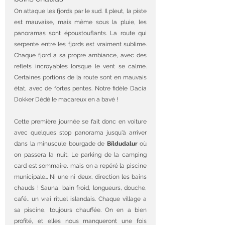
On attaque les fjords par le sud. Il pleut, la piste 
est mauvaise, mais même sous la pluie, les 
panoramas sont époustouflants. La route qui 
serpente entre les fjords est vraiment sublime. 
Chaque fjord a sa propre ambiance, avec des 
reflets incroyables lorsque le vent se calme. 
Certaines portions de la route sont en mauvais 
état, avec de fortes pentes. Notre fidèle Dacia 
Dokker Dédé le macareux en a bavé ! 
Cette première journée se fait donc en voiture 
avec quelques stop panorama jusqu'à arriver 
dans la minuscule bourgade de 
Bíldudalur
 où 
on passera la nuit. Le parking de la camping 
card est sommaire, mais on a repéré la piscine 
municipale… Ni une ni deux, direction les bains 
chauds ! Sauna, bain froid, longueurs, douche, 
café… un vrai rituel islandais. Chaque village a 
sa piscine, toujours chauffée. On en a bien 
profité, et elles nous manqueront une fois 