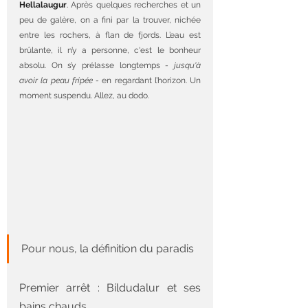
Hellalaugur
.
 Après quelques recherches et un 
peu de galère, on a fini par la trouver, nichée 
entre les rochers, à flan de fjords. L’eau est 
brûlante, il n’y a personne, c'est le bonheur 
absolu. On s’y prélasse longtemps
 - jusqu'à 
avoir la peau fripée - 
en regardant l’horizon. Un 
moment suspendu. Allez, au dodo.
Pour nous, la définition du paradis
Premier arrêt : Bíldudalur et ses 
bains chauds