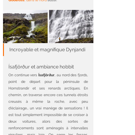
Goðafoss
, dans le nord
 aussi. 
Incroyable et magnifique Dynjandi
Ísafjörður et ambiance hobbit
On continue vers 
Ísafjörður
, au nord des fjords, 
point de départ pour la péninsule de 
Hornstrandir et ses renards arctiques. En 
chemin, on traverse encore ces tunnels étroits 
creusés à même la roche, avec peu 
d'éclairage… un vrai manège de sensations ! Il 
est tout simplement impossible de se croiser à 
deux voitures, alors des sortes de 
renfoncements sont aménagés à intervalles 
réguliers, mais loin. On serre les fesses. 