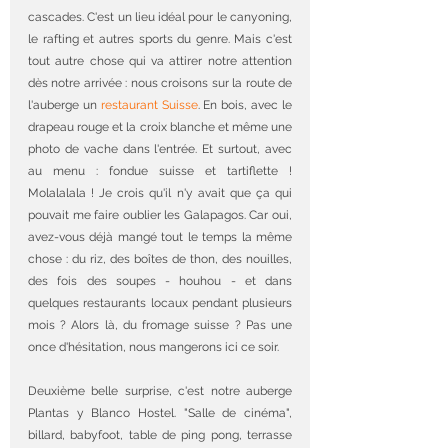
cascades. C'est un lieu idéal pour le canyoning, 
le rafting et autres sports du genre. Mais c'est 
tout autre chose qui va attirer notre attention 
dès notre arrivée : nous croisons sur la route de 
l'auberge un 
restaurant
Suisse
. En bois, avec le 
drapeau rouge et la croix blanche et même une 
photo de vache dans l'entrée. Et surtout, avec 
au menu : fondue suisse et tartiflette ! 
Molalalala ! Je crois qu'il n'y avait que ça qui 
pouvait me faire oublier les Galapagos. Car oui, 
avez-vous déjà mangé tout le temps la même 
chose : du riz, des boîtes de thon, des nouilles, 
des fois des soupes - houhou - et dans 
quelques restaurants locaux pendant plusieurs 
mois ? Alors là, du fromage suisse ? Pas une 
once d'hésitation, nous mangerons ici ce soir.
Deuxième belle surprise, c'est notre auberge 
Plantas y Blanco Hostel. "Salle de cinéma", 
billard, babyfoot, table de ping pong, terrasse 