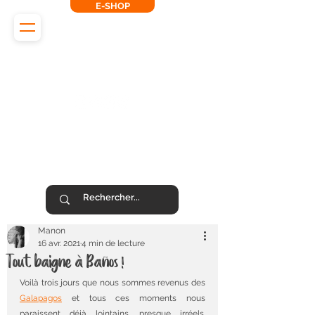
E-SHOP
L'Odyssée des Renards
SUIVEZ-NOUS !
Manon
16 avr. 2021
4 min de lecture
Tout baigne à Baños !
Voilà trois jours que nous sommes revenus des 
Galapagos
 et tous ces moments nous 
paraissent déjà lointains, presque irréels. 