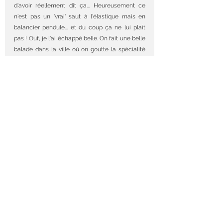
d'avoir réellement dit ça... Heureusement ce 
n'est pas un 'vrai' saut à l'élastique mais en 
balancier pendule... et du coup ça ne lui plaît 
pas ! Ouf, je l'ai échappé belle. On fait une belle 
balade dans la ville où on goutte la spécialité 
locale, du jus de canne à sucre fabriqué en 
direct dans une sorte broyeur/extracteur de jus 
vintage... C'est délicieux ! Le soir, après une 
petite discussion autour du feu, il est décidé de 
ne pas trop s'éterniser à Baños et de partir pour 
Quito assez rapidement. C'est que Nounette 
souffre sans son ordinateur qui, je le rappelle, a 
été cassé par Geoof aux Galapagos (yeux 
froncés, soupir).
Le Lavado de Sangre : bain digestif
On decide quand même de tester les bains 
chauds/froids de l'auberge... C'est... spécial... À 
la fois agréable et désagréable mais quand 
même plus agréable. On s'assoit pendant 10 