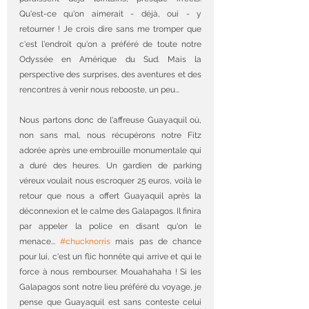
Qu'est-ce qu'on aimerait - déjà, oui - y 
retourner ! Je crois dire sans me tromper que 
c'est l'endroit qu'on a préféré de toute notre 
Odyssée en Amérique du Sud. Mais la 
perspective des surprises, des aventures et des 
rencontres à venir nous rebooste, un peu...
Nous partons donc de l'affreuse Guayaquil où, 
non sans mal, nous récupérons notre Fitz 
adorée après une embrouille monumentale qui 
a duré des heures. Un gardien de parking 
véreux voulait nous escroquer 25 euros, voilà le 
retour que nous a offert Guayaquil après la 
déconnexion et le calme des Galapagos. Il finira 
par appeler la police en disant qu'on le 
menace... 
#chucknorris
 mais pas de chance 
pour lui, c'est un flic honnête qui arrive et qui le 
force à nous rembourser. Mouahahaha ! Si les 
Galapagos sont notre lieu préféré du voyage, je 
pense que Guayaquil est sans conteste celui 