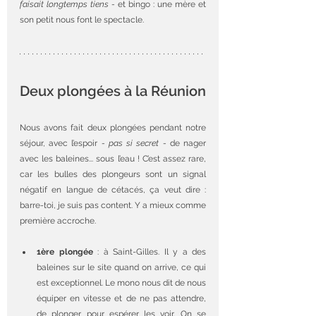
faisait longtemps tiens -
 et bingo : une mère et 
son petit nous font le spectacle.
Deux plongées à la Réunion
Nous avons fait deux plongées pendant notre 
séjour, avec l’espoir 
- pas si secret -
 de nager 
avec les baleines... sous l’eau ! C’est assez rare, 
car les bulles des plongeurs sont un signal 
négatif en langue de cétacés, ça veut dire : 
barre-toi, je suis pas content. Y a mieux comme 
première accroche. 
1ère plongée
 : à Saint-Gilles. Il y a des 
baleines sur le site quand on arrive, ce qui 
est exceptionnel. Le mono nous dit de nous 
équiper en vitesse et de ne pas attendre, 
de plonger pour espérer les voir. On se 