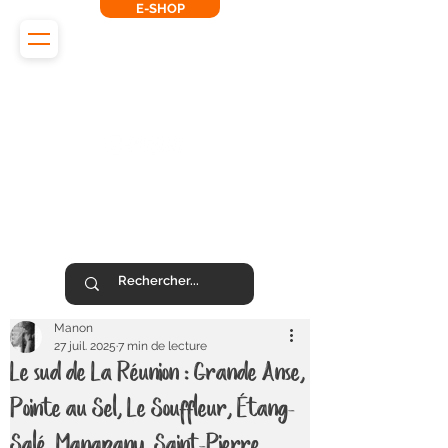
E-SHOP
L'Odyssée des Renards
SUIVEZ-NOUS !
Manon
27 juil. 2025
7 min de lecture
Le sud de La Réunion : Grande Anse,
Pointe au Sel, Le Souffleur, Étang-
Salé, Manapany, Saint-Pierre...