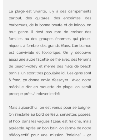
La plage est vivante, il y a des campements 
partout, des guitares, des enceintes, des 
barbecues, de la bonne bouffe et de l’alcool en 
tout genre. Il n’est pas rare de croiser des 
familles ou des groupes énormes qui pique-
niquent à l’ombre des grands 
filaos
. L’ambiance 
est conviviale et folklorique. On y découvre 
aussi une autre facette de l’île avec des terrains 
de beach-volley et même des filets de beach 
tennis, un sport très populaire ici. Les gens sont 
à fond, ça donne envie d’essayer ! Avec notre 
médaille d’or en raquette de plage, on serait 
presque prêts à relever le défi.
Mais aujourd’hui, on est venus pour se baigner. 
On s’installe au bord de l’eau, serviettes posées, 
et hop, dans les vagues ! L’eau est fraîche, mais 
agréable. Après un bon bain, on s’arme de notre 
téléobjectif pour une mission "baleine" 
- ça 