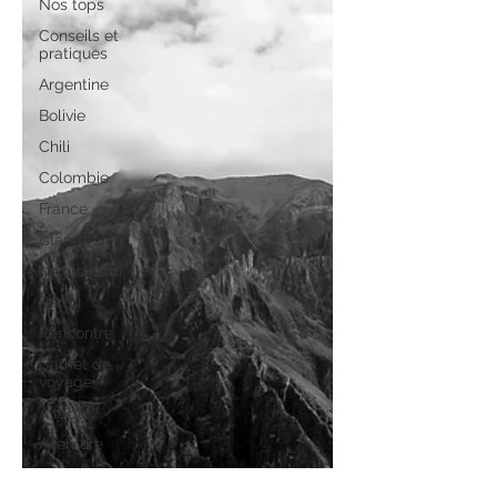
Nos tops
Conseils et
pratiques
Argentine
Bolivie
Chili
Colombie
France
Islande
Kirghizistan
Pérou
Rencontre
Carnet de
voyage
À table !
Aventure
En musique