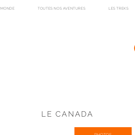
 MONDE
TOUTES NOS AVENTURES
LES TREKS
L'Odyssée des Renards
BLOG DE VOYAGE ET PHOTO
LE CANADA
PHOTOS