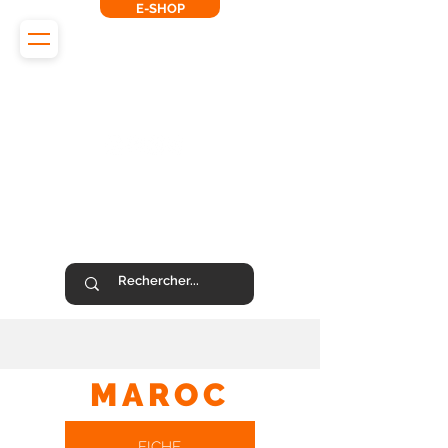
E-SHOP
L'Odyssée des Renards
SUIVEZ-NOUS !
MAROC
FICHE